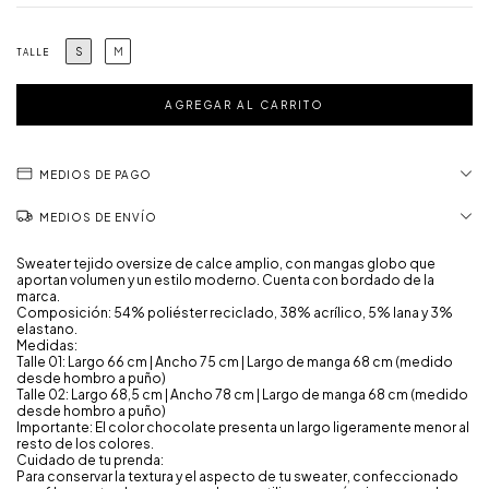
S
M
TALLE
MEDIOS DE PAGO
MEDIOS DE ENVÍO
Sweater tejido oversize de calce amplio, con mangas globo que
aportan volumen y un estilo moderno. Cuenta con bordado de la
marca.
Composición: 54% poliéster reciclado, 38% acrílico, 5% lana y 3%
elastano.
Medidas:
Talle 01: Largo 66 cm | Ancho 75 cm | Largo de manga 68 cm (medido
desde hombro a puño)
Talle 02: Largo 68,5 cm | Ancho 78 cm | Largo de manga 68 cm (medido
desde hombro a puño)
Importante: El color chocolate presenta un largo ligeramente menor al
resto de los colores.
Cuidado de tu prenda:
Para conservar la textura y el aspecto de tu sweater, confeccionado