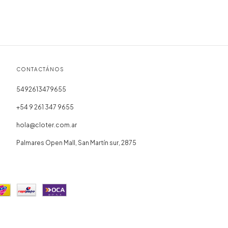
CONTACTÁNOS
5492613479655
+54 9 261 347 9655
hola@cloter.com.ar
Palmares Open Mall, San Martín sur, 2875